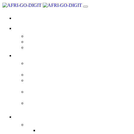
Accueil
L’entreprise
A Propos de Nous
Contact
BPN
Expertises
Développement
d’applications
Web Design
Data Visualization | BIG
DATA
Archivage Electronique |
GED
Cloud Souverain | Cloud
Privé
Services
Conseils
Audit et Conseils