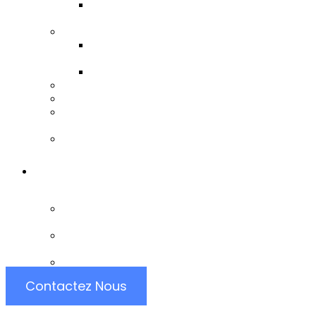
Conseils et
Accompagnements
Formations
Toutes Nos
Formations
Obtenir Un Devis
Gestion de la Relation Client
Pilotage de Projet
Solutions d’intégration
Solidworks
Mise à Disposition d’experts
Data
Portfolio
Portfolio Business
Intelligence
Portfolio Développement
D’applicaions
Portfolio Web Desgin
Contactez Nous