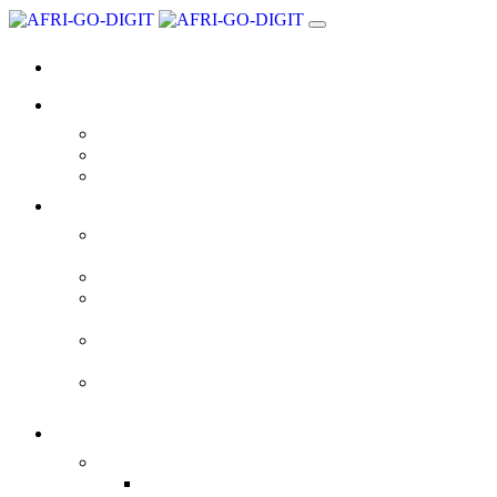
Accueil
L’entreprise
A Propos de Nous
Contact
BPN
Expertises
Développement
d’applications
Web Design
Data Visualization | BIG
DATA
Archivage Electronique |
GED
Cloud Souverain | Cloud
Privé
Services
Conseils
Audit et Conseils