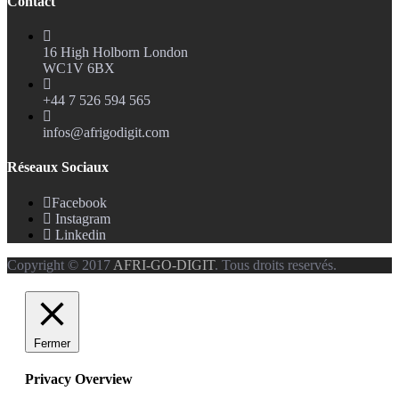
Contact
16 High Holborn London
WC1V 6BX
+44 7 526 594 565
infos@afrigodigit.com
Réseaux Sociaux
Facebook
Instagram
Linkedin
Copyright © 2017
AFRI-GO-DIGIT
. Tous droits reservés.
Fermer
Privacy Overview