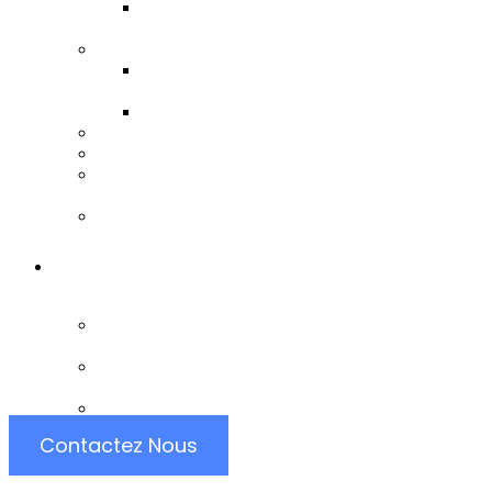
Conseils et
Accompagnements
Formations
Toutes Nos
Formations
Obtenir Un Devis
Gestion de la Relation Client
Pilotage de Projet
Solutions d’intégration
Solidworks
Mise à Disposition d’experts
Data
Portfolio
Portfolio Business
Intelligence
Portfolio Développement
D’applicaions
Portfolio Web Desgin
Contactez Nous