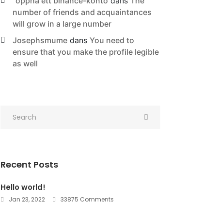
"oppna ett binance-konto
dans
The
number of friends and acquaintances
will grow in a large number
Josephsmume
dans
You need to
ensure that you make the profile legible
as well
Recent Posts
Hello world!
Jan 23, 2022
33875 Comments