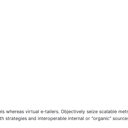
ccueil
L’entreprise
Expertises
ls whereas virtual e-tailers. Objectively seize scalable met
 strategies and interoperable internal or "organic" source