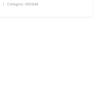
Category:
GED|SAE