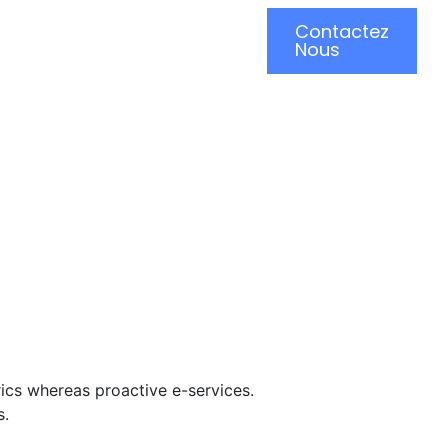
Services
Portfolio
Contactez
Nous
rics whereas proactive e-services.
s.